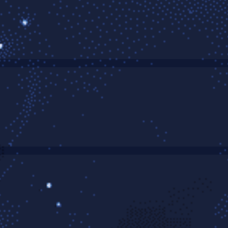
自创立之初，世界杯在线登录入
播、数据分析与观赛互动体验，
力量让世界杯官方端网站登录入
户。