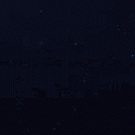
标准，构建值得信赖的体育信息环境。