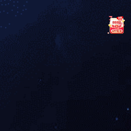
Speedy77
也算顺，偶尔
手机端看赛事很方便，世界杯官方端
望后面能再流
网站登录入口-世界杯(中国) 的数据也
比较齐全，日常查比分够用了。