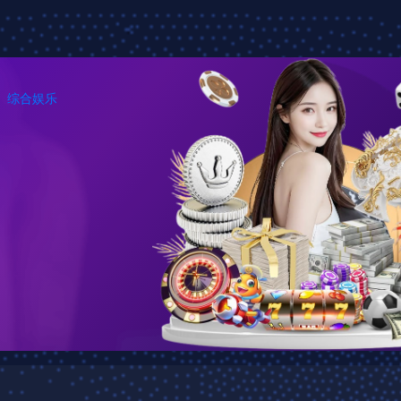
App
关于我们
体育报道
关于世界杯在线登录入口
注于体育赛事直播与互动体验的创新平台，致力于为全球用户带来
服务体验，覆盖多语种、多终端、多场景。
创立初心与品牌愿