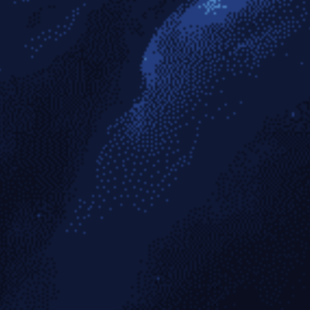
用户口碑推荐
这些评论来自真实用户体验
琳达Linda88
阿良BetPro
界面干净、操作顺手，客服回复也
基本功能都齐了，操作
快，几乎没有多余内容，用起来省
加载稍慢但能接受，希
心。
畅些。