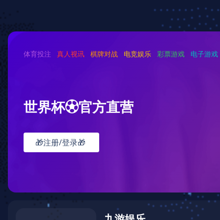
世界杯在线登录入口是专