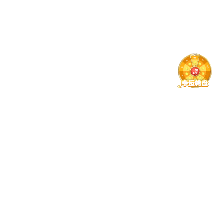
从数据上来看，两人的结合无疑是一个理想选择。在
过去几个赛季中，他们分别展现出了不俗的数据表
现。如果二者能够保持健康，并且发挥出各自最佳状
态，那么对于尤文来说，这将是一个巨大的胜利。而
这种双剑合璧，让人对他们共同助力尤文冲击意甲前
四名充满期待。
3、尤文当前状况分析
进入新赛季以来，尤文图斯经历了一段波折期。在一
些关键比赛中未能如愿拿下三分，使得积分榜上的排
名并不理想。然而，从近期几场比赛来看，尤其是在
引入小孔塞桑后，球队逐渐找到了节奏。尽管仍面临
不少挑战，但随着阵容逐步磨合，他们已显露出强烈
反弹之势。这时候，如果能充分利用弗拉霍维奇与米