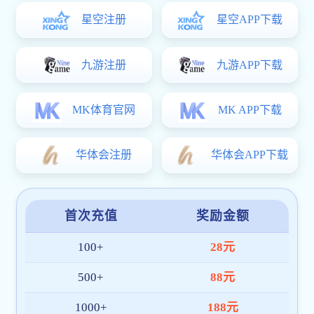
小孔塞桑期待弗拉霍维奇与米
利克联手助尤文冲击意甲前四
名
2026-05-27 20:41
54 次阅读
首页
/
体育报道
本文围绕“小孔塞桑期待弗拉霍维奇与米利克联手助尤
文冲击意甲前四名”这一话题进行深入探讨。首先，文
章将分析小孔塞桑对球队未来的期望，并详细阐述弗
拉霍维奇和米利克两位球员的个人能力及其在球队中
的重要性。接着，文章将探讨尤文图斯在本赛季的表
现以及他们如何依靠这对锋线组合提升战斗力。最
后，将讨论这一组合对于意甲前四名争夺战的重要影