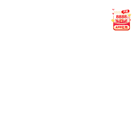
4、冲击意甲前四的重要性
对于任何一支豪门球队来说，进入欧冠阶段都是至关
重要的一环。而对于尤文图斯而言，本赛季重返意甲
前四名显得愈发迫切。实现这一目标，不仅关乎荣
誉，更关系到俱乐部未来的发展战略，包括引援预
算、赞助商合作等诸多方面。因此，小孔塞桑致力于
打造一支具有竞争力及凝聚力的新军，以确保实现既
定目标。
同时，与冠军争夺相比，进入欧冠资格圈的重要性同
样不容忽视。一旦达到此标准，就意味着球队将在下
个赛季获得丰厚经济收益，而这又进一步促进了俱乐
部的发展壮大。这种良性的循环，不仅提升了士气，
也吸引更多优秀人才加盟，为未来持续优化阵容铺平