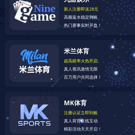
乔约翰
本文将围绕乔·约翰逊
先，文章将探讨追梦
里和汤普森作为射手
影响，及其与其他球