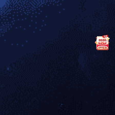
调整战略方案，以适应
实现团队内部潜力最大
1+1大于3”的效果，
们发现这些顶级球员间
同创造出的火花。而这
境下，加强合作意识，
而满足不同阶段所需。
球队准备充足基础。从