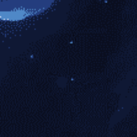
这个角度来看，无论
的传奇！
上一篇：
萧华谈文班独特魅力称昔日球员难…
延伸阅读
1.
法蒂加盟摩纳哥双赢局面巴萨收入增加薪资
2026-06-16