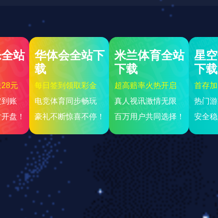
独特优势提升球队整体表现。通过这些方面的探讨，我们希望能
作战及其复杂性。
林的防守影响
州勇士队的重要防守核心，他不仅具备出色的个人防守能力，还
一个身高不高但极具力量和机动性的前锋，他常常能够通过精准
在比赛中的积极拼抢和快速反应使得勇士队在面对强敌时具备了
长组织防守，通过他的指挥和调度，可以有效协调队友的位置，
士队进攻端与防守端之间的重要桥梁。在与库里、汤普森等射手
据局势变化迅速调整自己的位置，为进攻创造机会。
，追梦格林也面临着挑战。他的一些攻击方式可能会干扰到库里
攻时更加注重团队配合，以免降低整体效率。这种兼容性问题成
不得不思考如何最大化发挥每个球员的优点。