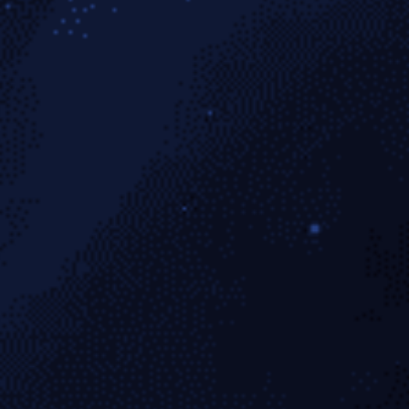
个人表现再卓越，仅靠单打独斗无法取得理想成绩，而唯有团结