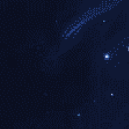
了新的战术变化。杜
进攻，又能够轻松打
与此同时，杜兰特也
杜兰特与库里的挡拆
队友找到更好的出手
4、多元化
随着NBA逐渐向小型
一趋势中的佼佼者，
时也带来了协调上的
我，但如何平衡各自
为了实现多元化阵容
要得分任务交给像杜