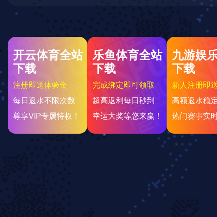
色，以及如何利用其
中得分手之间的协同
1、追梦格
追梦格林被认为是金
同位置的球员。作为
分手的发展空间。他
此外，追梦格林还擅
这种能力使他成为勇
们提供掩护，还能根
然而，在某些情况下
奏，因此需要他在进
一部分，也让教练组