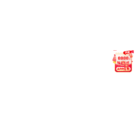
性和吸引力。如此积极影响下，中国足球将迎来更多
关注，有望吸引更高水平赛事进入市场，为未来发展
奠定良好基础。
4、纪录的重要性与意义
戴维森在100场比赛中攻入35球，对阵国安独占鳌头
创造的新纪录，其重要性不言而喻。这不仅是一个数
字，更是一种象征，它代表着坚持不懈努力所取得的
成果，也是对自己职业生涯的一次重要肯定。同时，
这样的数据也让他成为历史上的传奇人物之一，将铭
记于球迷心中。
这个新纪录意味着未来更多年轻运动员可以设立新的
目标，在追随偶像脚步过程中激励自己。这种正向循
环有助于提高整体青训体系的发展，也促使各级别联