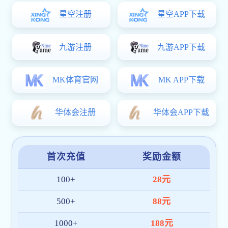
戴维森在100场比赛中攻入35
球对阵国安独占鳌头创造新纪
录
2026-06-24 14:13
23 次阅读
首页
/
体育报道
在中国足球的舞台上，戴维森以其卓越的表现吸引了
无数球迷的目光。在刚刚结束的一场激烈比赛中，他
在100场比赛中攻入35球，特别是在对阵国安时再次
展现出色的状态，独占鳌头，创造了新的纪录。这一
成就不仅是个人职业生涯的重要里程碑，也为球队注
入了新的活力。本文将从四个方面深入探讨这一事
件，包括戴维森的个人技术与战术分析、他的心理素