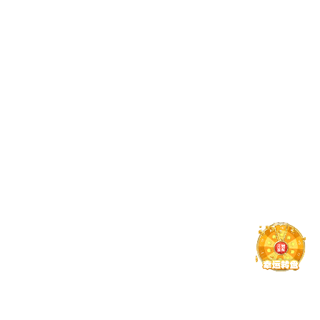
这种强大的心理承受能力，是他能够屡次破门的重要
原因之一。
此外，团队合作也是戴维森成功的重要因素。他懂得
如何与队友们默契配合，通过不断沟通和练习来提升
整体战斗力。在场上，无论是配合跑位还是传递意
图，他都展现出极高的团队意识，使得整个球队运转
更加流畅。这种团结协作精神也感染了周围的人，让
球队凝聚力增强。
尤其是在关键时刻，戴维森愿意为队友做出牺牲，无
私地为他们创造机会，而不是一味追求个人数据。这
种团队优先理念，不仅提升了他的职业形象，也推动
着整个球队向更高目标迈进。
3、对球队及联赛影响