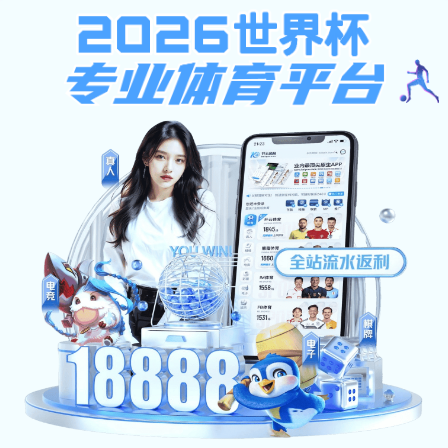
立即注册
世界杯在线登录入口
带您畅享
全球体育盛事
专业平台，数据精准，
高清直播
覆盖热门体育项
目。
聚焦足球、篮球、电竞等赛事，
每日内容实时更
新
。
极速访问
下载APP