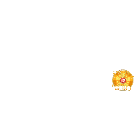
例如，在某场重要比赛中，面对强敌时，张玉宁没有
因为对手强大而感到畏惧，而是迎难而上，与队友共
同策划战术变化。他不仅自己积极参与进攻，还适时
回防，为球队提供支持，这样的大局观显示了他的成
熟与稳健。
同时，面对外界评价和舆论压力，张玉宁也能保持一
颗平常心。他懂得如何将这些因素转化为动力，而不
是负担。这种健康心态让他能够专注于比赛本身，更
加投入地追求自己的梦想。
3、团队领导与传承责任
作为国足的一员，张玉宁逐渐扮演起了团队领袖的角
色。在球队集训期间，他不仅以身作则，更乐于分享
自己的经验和心得。这种责任感使得年轻球员们纷纷