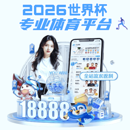
立即注册
世界杯在线登录入口
带您畅享
全球体育盛事
专业平台，数据精准，
高清直播
覆盖热门体育项
目。
聚焦足球、篮球、电竞等赛事，
每日内容实时更
新
。
极速访问
下载APP