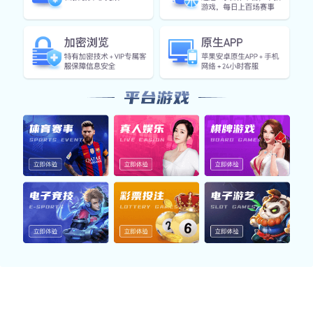
据自身需求调整饮食结构，以保证最佳竞技状态。这
种自我管理能力不仅提高了他的身体素质，也让他在
高强度比赛中保持较高的竞技水平。
这种勤奋与自律，不仅体现在个人训练上，还影响到
了周围队友。在球队内部，他常常鼓励年轻球员树立
目标并努力追求，这种积极向上的态度也提升了整个
团队的凝聚力和战斗意识。
2、强大的心理素质
无论是在国内联赛还是国际赛场上，比赛压力都是不
可避免的。但张玉宁独特的心理素质使他能够从容应
对各种挑战。在关键比赛时，他总能冷静分析局势，
把握机会，这种临场应变能力让人印象深刻。