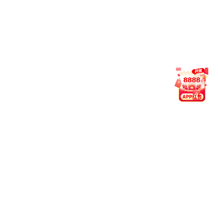
乐部均受到财政 Fair Play 规则及经济全球化影响。在
这种情况下，各大俱乐部必须更加谨慎地评估每一笔
交易带来的风险与收益。同时，由于疫情后的经济复
苏尚未完全实现，大多数俱乐部面临预算限制，因此
必须权衡投入与产出的关系。
另一方面，新兴足球市场崛起，使得一些传统豪门不
得不重新审视自己的转会政策。一些小型俱乐部也开
始借助数据分析和 scouts 系统发现潜力股，从而提
高自身实力，这加剧了竞争局势。因此，对于像罗马
这样的传统劲旅而言，更加精准地识别目标显得尤为
重要，以避免因错失机会而导致实力下降。
总之，在这个充满挑战与机遇并存的转会市场环境
下，各个俱乐部都必须灵活应对，通过科学管理保证