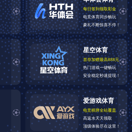
纪录的奇妙经历
赛中相遇，德罗赞不仅
和球迷的关注。文章将
最老纪录的背景以及这
赛场上的风采和个性，