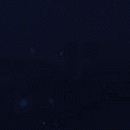
App下载
关于我们
隐私政策
服务协议
网站地图