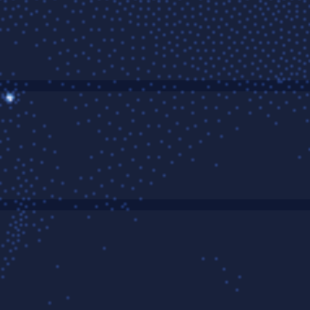
嘲与詹姆斯同场竞技却创下最老
2026-06-18 19:45
31 次阅读
首页
/
体育报道
罗赞和詹姆斯都是备受瞩目的巨星。近日，他们在一场激烈的比
BA历史上最老球员得分的纪录。这一奇妙经历吸引了众多媒体
这一事件：德罗赞的幽默自嘲、与詹姆斯同场竞技的意义、创下
生涯的影响。通过这些角度，我们能够更深入地理解这位球员在