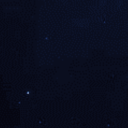
6.
意大利媒体报道迪巴拉与罗马续约薪资调整
2026-06-17
7.
詹俊分析巴萨翻盘机会利物浦或将遭遇双杀
2026-06-01
8.
Siegel批评美记未按新规投票文班称按位置
2026-07-05