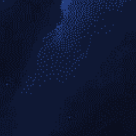
讨了“德罗赞幽默自嘲与詹姆斯同场竞技却创下最老纪录”的奇
件既彰显出体育精神，又传递出积极向上的生活态度，它鼓舞着
断超越自己。
不仅仅是一场精彩绝伦的比赛，更是一段关于勇气、坚持与成长
保持乐观心态，为实现目标而努力，从而在人生旅途中不断创造