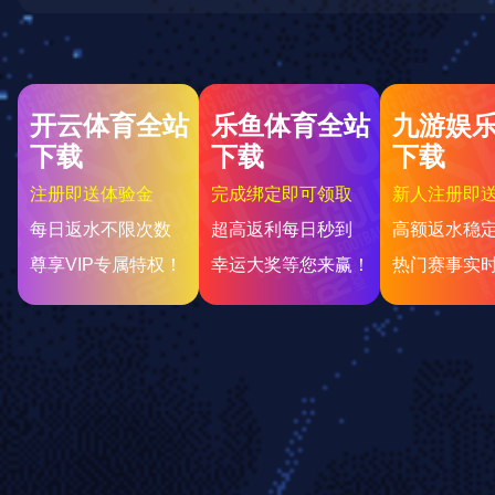
也能体会到他对篮球
1、德罗赞
作为一名经验丰富的
jokingly 表示
氛，也赢得了媒体和
他的这种幽默感展现
绪，而是选择以一种
岁月流逝的清醒认识
这样的自嘲不仅增强
感，即使在竞争如此
2、与詹姆
当谈到与詹姆斯同场