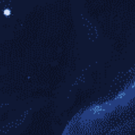
起了业内人士广泛讨论，他们认为随着科学训练方法的发展和营
续发挥出色。这给未来更多希望参赛者带来了鼓舞，让大家看到
绩。
职业生涯影响
成为德罗赞职业生涯中的重要里程碑，让他获得更多尊重，同时
他所展现出的独特魅力吸引了大量粉丝，使得他的商业价值再创
也让我思考到了职业运动员如何处理退役后的生活问题。面对即
需要考虑如何利用自己积累的人脉资源，实现更好的转型与发展
，德罗赞不仅巩固了自己的传奇地位，也为其他正在奋斗中的运
无畏艰难，不惧时间流逝。