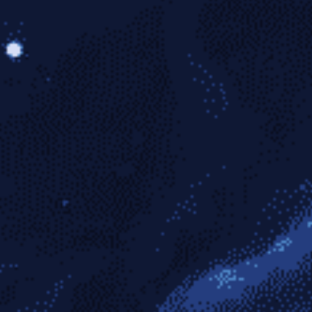
目标迈进。
，不仅提升了整体实力，也增强了士气。当每个成员都全力以赴
为克敌制胜的重要因素，让他们在激烈竞争中脱颖而出。
展的潜力
外界对梅努未来发展的期待愈发高涨。首先，在个人技能方面，
迎来更大的突破。现代足球要求运动员具备全面素质，因此持续
讲，不断接受挑战也将促使他成长。面对强劲对手和大赛压力，
智的重要过程。如果能够始终保持冷静，应对各种复杂情况，将
划方面，希望梅努能抓住机遇，与顶级俱乐部接触，实现更高层