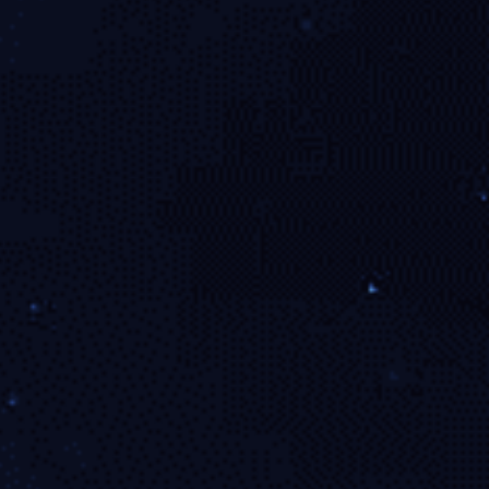
拜仁续约年长门将诺伊尔与乌尔赖