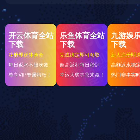
1、梅努的
梅努是一位极具天赋
能够在高速运转中保持
做出有效的突破。他
其次，梅努独特的变
守者。这种敏捷性不
的下一步动作，这也
最后，梅努对于比赛
让他的表现在关键时
2、关键比
在四月份的一场重要
帮助球队打破僵局。