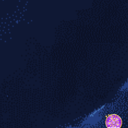
他连续晃动几名防守队
意的操作令观众大呼过
这位年轻球员所蕴含的
誉。
场上，每个队员都扮演
挥空间。在这个过程
有效掩护或跑位，会使
共同提高技战术水平，