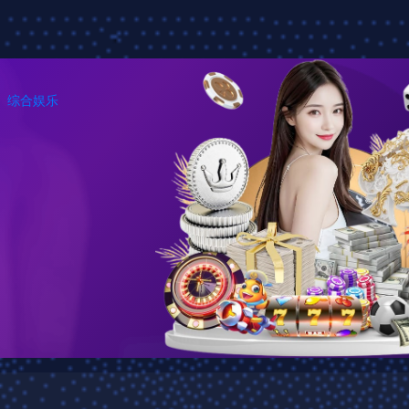
App
关于我们
体育报道
您畅享全球体育
门体育项目。
容实时更新
。