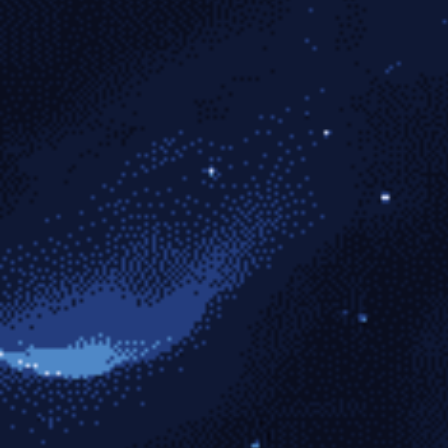
话，可以选择加入国
握好明星效应，用榜
总结：
综上所述，梅努凭借
的一项重要成就。他
无论是在技术还是心
未来，希望梅努能继
也期待看到更多像他
上一篇：