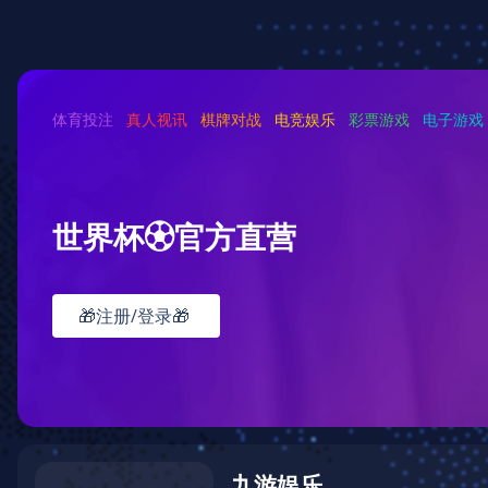
世界杯在线登录入口
带
盛事
专业平台，数据精准，
高清直播
覆盖热
聚焦足球、篮球、电竞等赛事，
每日内
极速访问
下载APP