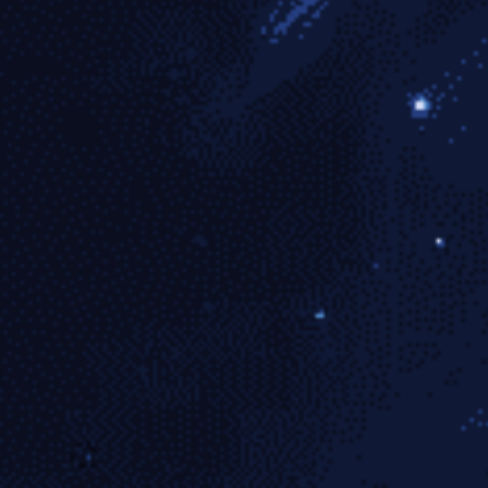
使整个团队朝着更高
通过这样的团队协作
候，那种凝聚力会成
4、未来发
随着此次荣誉获得，
质和技术训练，将会
路。
其次，从心理层面来
次考验，也是磨砺心
力。
最后，在职业生涯规