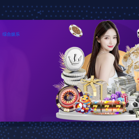
App
关于我们
体育报道
您畅享全球体育
门体育项目。
容实时更新
。