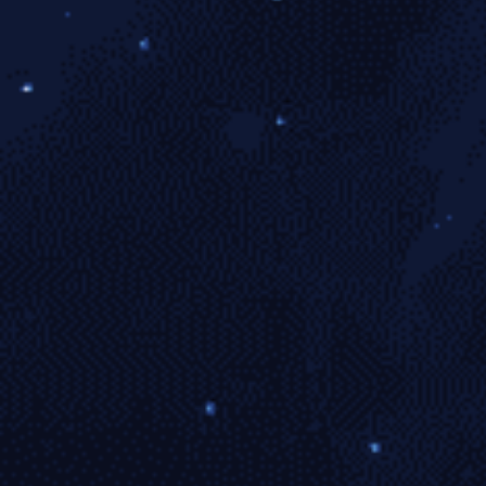
梅努精彩表现连过数人荣膺英超四…
延伸阅读
1.
迈阿密新任主帅推出内部比赛梅西小队夺冠
2026-07-28
2.
莫布里坚定信心：0-2落后与上轮相似我们只
2026-06-11
3.
小孔塞桑期待弗拉霍维奇与米利克联手助尤
2026-05-27
4.
吉格斯称赞帕尔默适合曼联B费踢10号位他
2026-06-13