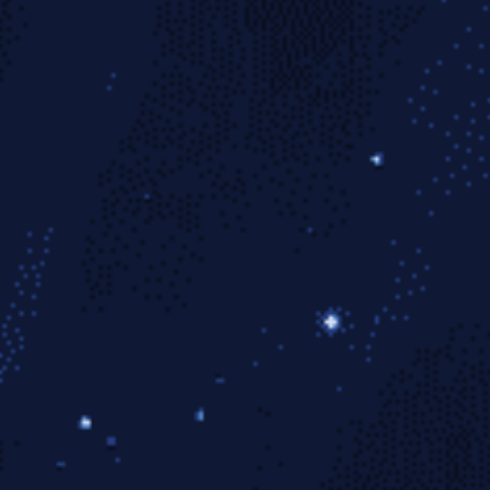
挑剔。他曾带领德国队夺得2014年世界杯，并且在多次欧洲赛
他在面对各种复杂局面时能够保持冷静，从容应对。
拥有更好的心理素质和战术理解能力，他们能通过自己的见解帮
这种相互作用下，年轻门将在训练及比赛过程中能够得到快速成
诺伊尔那样辉煌的职业生涯，但他的存在同样不可或缺。在许多
己是一名优秀的守门员。他擅于抓住机会，并利用自身丰富的比
激励作用。
化的延续
久且具有强烈队伍文化底蕴的俱乐部，对于内部氛围建设有着深
要形成良好的互动，又要共同维系团队精神。诺伊尔和乌尔赖希
和奉献诠释着何谓“拜仁精神”。