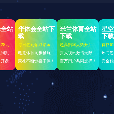
文化的延续以及未来发展方向。
持
尔赖希，首先体现了俱乐部对于他们能力的充分信任。尽管诺伊
在场上的影响力依然不可小觑。俱乐部高层认为，具备丰富比赛
，帮助他们快速适应顶级联赛。
虽为替补，但他在多场重要比赛中都表现得十分稳健，为球队赢
队贡献力量的机会，同时也向外界传达出拜仁对所有队员一视同
立强大团队文化的一部分，通过这样的续约决定，团队成员会更
个充满竞争压力的环境中，这种人际关系显得尤为重要。
重要性
往往能决定比赛胜负。诺伊尔作为德国国家队历史上最成功的门