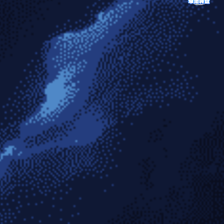
身上学习到如何处理压
星球员至关重要。
与重视。只有保持这样
应忽视的是老将们所带
来看，他们也将在俱乐
力量有效连接。此外，
几率。
即在保留传奇人物参与