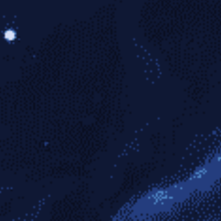
使新加入球队的小将们迅速融入集体。他们可以从这些资深前辈
以及如何保持职业态度等重要课题。这对于塑造未来的新一代明
仅是一次简单的人事变动，更是对整个团队文化传承的一种承认
能让拜仁持续引领德甲乃至欧洲足坛的发展。
展方向
，各支球队都开始注重青训体系建设。然而，在这个过程中，不
看，诺伊尔和乌尔赖希至少还可以为拜仁效力两个赛季，而长期
人物，比如教练或者顾问角色，以进一步提升青训质量。
容更新换代，因此需要有经历、有智慧的人来搭建桥梁，把新旧
，引入老将作为战术选择，可以增强整体稳定性，从而提高争冠
续约，我们可以清楚地看到拜仁对于自身未来发展的战略规划，