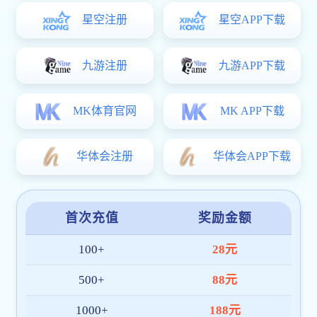
吉格斯称赞帕尔默适合曼联B
费踢10号位他可胜任右路位
置
2026-06-13 22:05
25 次阅读
首页
/
体育报道
在最近的足球评论中，吉格斯对年轻球员帕尔默的表
现给予了高度评价，认为他非常适合加盟曼联。同
时，吉格斯提到现有球员B费在10号位上的作用，并
指出帕尔默同样能够胜任右路位置。这一系列的评论
不仅突显了帕尔默的潜力，也为曼联未来的战术布局
提供了新的思考方向。本文将从四个方面详细探讨吉
格斯的观点，包括帕尔默的个人能力、B费在球队中